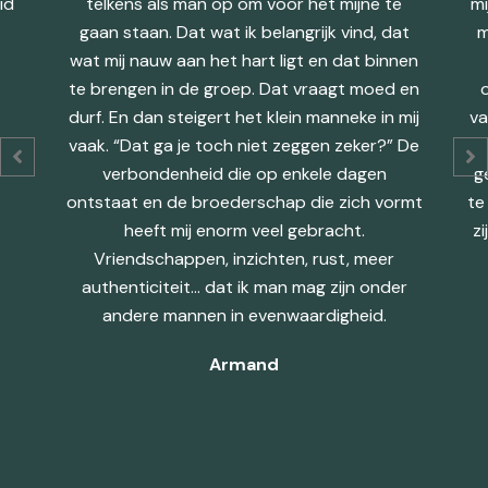
id
telkens als man op om voor het mijne te
mi
gaan staan. Dat wat ik belangrijk vind, dat
m
wat mij nauw aan het hart ligt en dat binnen
te brengen in de groep. Dat vraagt moed en
o
durf. En dan steigert het klein manneke in mij
va
vaak. “Dat ga je toch niet zeggen zeker?” De
verbondenheid die op enkele dagen
g
ontstaat en de broederschap die zich vormt
te
heeft mij enorm veel gebracht.
z
Vriendschappen, inzichten, rust, meer
authenticiteit… dat ik man mag zijn onder
andere mannen in evenwaardigheid.
Armand