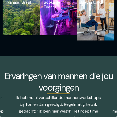
Manaus, Brazil
Bookable
Get in touch
Events
Ervaringen van mannen die jou
voorgingen
n
Ik heb nu al verschillende mannenworkshops
bij Ton en Jan gevolgd. Regelmatig heb ik
ep.
gedacht: “ ik ben hier weg!!!” Het roept me
ma