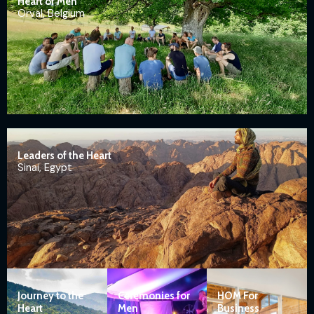
Heart of Men
Orval, Belgium
Leaders of the Heart
Sinai, Egypt
Journey to the
Ceremonies for
HOM For
Heart
Men
Business