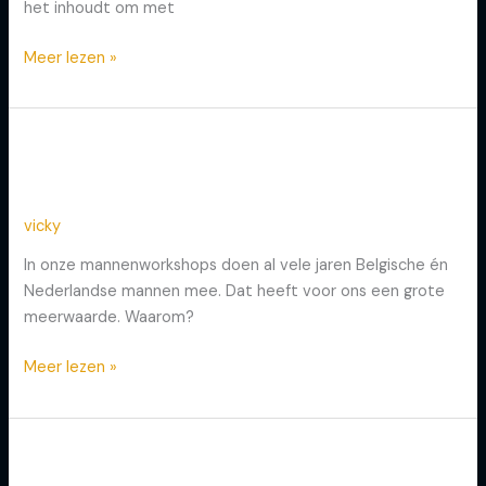
het inhoudt om met
Meer lezen »
Aflevering 3: Belgen en
Aflevering
3:
Nederlanders
Belgen
en
vicky
Nederlanders
In onze mannenworkshops doen al vele jaren Belgische én
Nederlandse mannen mee. Dat heeft voor ons een grote
meerwaarde. Waarom?
Meer lezen »
Aflevering 2: Moedercomplex
Aflevering
2: