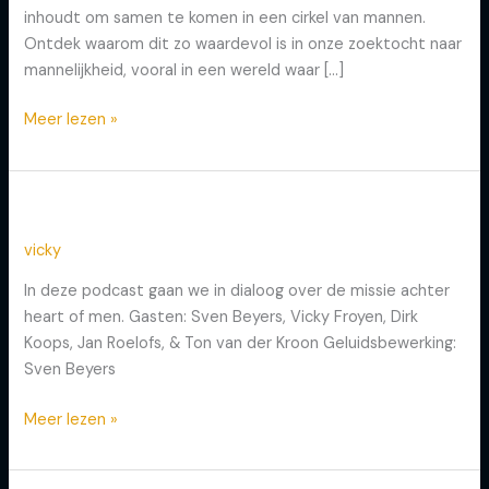
inhoudt om samen te komen in een cirkel van mannen.
belangrijk
Ontdek waarom dit zo waardevol is in onze zoektocht naar
mannelijkheid, vooral in een wereld waar […]
Meer lezen »
Aflevering 7: Terug naar de bron
Aflevering
7:
vicky
Terug
naar
In deze podcast gaan we in dialoog over de missie achter
de
heart of men. Gasten: Sven Beyers, Vicky Froyen, Dirk
bron
Koops, Jan Roelofs, & Ton van der Kroon Geluidsbewerking:
Sven Beyers
Meer lezen »