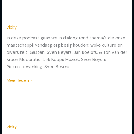
Aflevering 6: De Uitdaging voor
Aflevering
6:
de Witte Man
De
Uitdaging
vicky
voor
In deze podcast gaan we in dialoog rond thema\’s die onze
de
maatschappij vandaag erg bezig houden: woke culture en
Witte
diversiteit. Gasten: Sven Beyers, Jan Roelofs, & Ton van der
Man
Kroon Moderatie: Dirk Koops Muziek: Sven Beyers
Geluidsbewerking: Sven Beyers
Meer lezen »
Aflevering 5: Young Heart of
Aflevering
5:
Men
Young
Heart
vicky
of