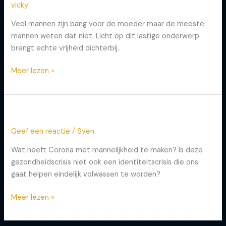
vicky
Moedercomplex
Veel mannen zijn bang voor de moeder maar de meeste
mannen weten dat niet. Licht op dit lastige onderwerp
brengt echte vrijheid dichterbij.
Meer lezen »
Aflevering 1: Corona
Aflevering
1:
Geef een reactie
/
Sven
Corona
Wat heeft Corona met mannelijkheid te maken? Is deze
gezondheidscrisis niet ook een identiteitscrisis die ons
gaat helpen eindelijk volwassen te worden?
Meer lezen »