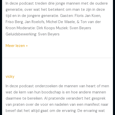
In deze podcast treden drie jonge mannen met de oudere
Men
generatie, over wat het betekent om man te zijn in deze
tijd en in de jongere generatie. Gasten: Floris Jan Koen,
Friso Berg, Jan Roelofs, Michel De Waele, & Ton van der
Kroon Moderatie: Dirk Koops Muziek: Sven Beyers
Geluidsbewerking: Sven Beyers
Meer lezen »
Aflevering 4: Het Manifest
Aflevering
4:
vicky
Het
Manifest
In deze podcast onderzoeken de mannen van heart of men
wat de kern van hun boodschap is en hoe andere mannen
daarmee te bereiken. Al pratende verandert het gesprek
van praten over de voor en nadelen van een manifest naar
besef dat het altijd gaat om de ervaring. De ervaring wat