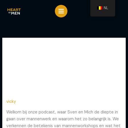
Spring
NL
naar
de
inhoud
Episode
Aflevering 8: Waarom vinden wij
Aflevering
8:
mannenwerk nu zo belangrijk
Waarom
vinden
vicky
wij
Welkom bij onze podcast, waar Sven en Mich de diepte in
mannenwerk
gaan over mannenwerk en waarom het zo belangrijk is. We
nu
verkennen de betekenis van mannenworkshops en wat het
zo