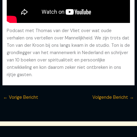
Podcast met Thomas van der Vliet over wat oude
verhalen ons vertellen over Mannelijkheid. We zijn trots dat
Ton van der Kroon bij ons langs kwam in de studio. Ton is de
grondlegger van het mannenwerk in Nederland en schrijver
van 10 boeken over spiritualiteit en persoonlijke
ontwikkeling en kon daarom zeker niet ontbreken in ons
rijtje gasten.
←
Vorige Bericht
Volgende Bericht
→