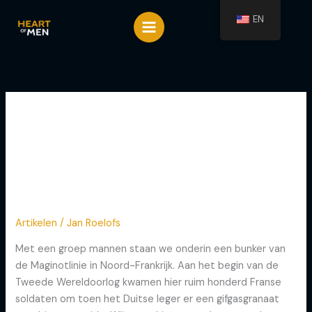
Spring
EN
naar
de
inhoud
July 2024
HET NIEUWE VERHAAL
HET
NIEUWE
Artikelen
/
Jan Roelofs
VERHAAL
Met een groep mannen staan we onderin een bunker van
de Maginotlinie in Noord-Frankrijk. Aan het begin van de
Tweede Wereldoorlog kwamen hier ruim honderd Franse
soldaten om toen het Duitse leger er een gifgasgranaat