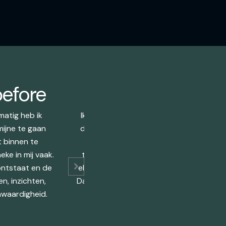
efore
matig heb ik
Ik herinner mijn allereerste Heart of 
mijne te gaan
die ik helemaal niet ken, sterker nog, 
t binnen te
die ik niet ken. Om in zo een groep t
ke in mij vaak.
twijfels, oordelen, het gevoel van niet 
ontstaat en de
elkanders gevoel. Zonder gelijk te willen
n, inzichten,
Dat het er gewoon mag zijn. Dat is broede
nwaardigheid.