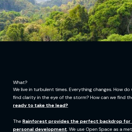
What?
We live in turbulent times. Everything changes. How 
find clarity in the eye of the storm? How can we find t
ready to take the lead?
The
Rainforest provides the perfect backdrop for 
personal development
. We use Open Space as a metho