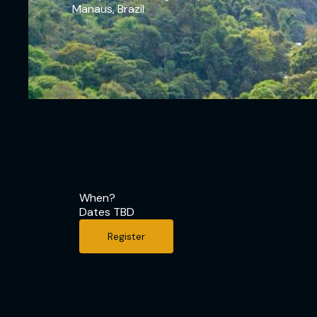
Manaus, Brazil
When?
Dates TBD
Register