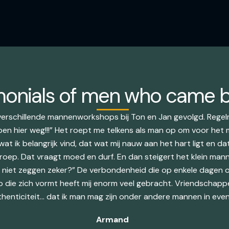
monials of men who came b
 verschillende mannenworkshops bij Ton en Jan gevolgd. Regel
 ben hier weg!!!” Het roept me telkens als man op om voor het 
wat ik belangrijk vind, dat wat mij nauw aan het hart ligt en da
roep. Dat vraagt moed en durf. En dan steigert het klein manne
h niet zeggen zeker?” De verbondenheid die op enkele dagen 
die zich vormt heeft mij enorm veel gebracht. Vriendschappe
thenticiteit… dat ik man mag zijn onder andere mannen in eve
Armand