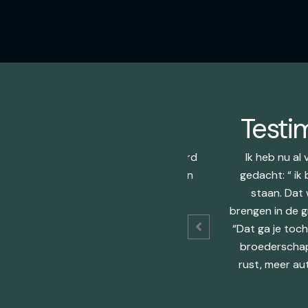
Testi
ie door vertraging en intentie gecreëerd
Ik heb nu al
ng worden daar in openheid gedeeld en
gedacht: “ ik
ntvangen. Pure alchemie…!
staan. Dat 
brengen in de g
roeck
“Dat ga je toc
broederschap 
rust, meer au