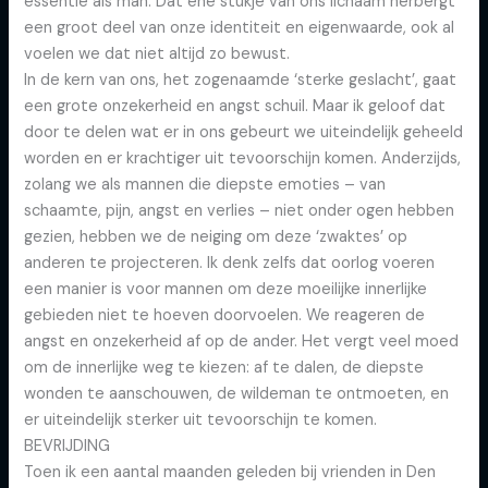
essentie als man. Dat ene stukje van ons lichaam herbergt
een groot deel van onze identiteit en eigenwaarde, ook al
voelen we dat niet altijd zo bewust.
In de kern van ons, het zogenaamde ‘sterke geslacht’, gaat
een grote onzekerheid en angst schuil. Maar ik geloof dat
door te delen wat er in ons gebeurt we uiteindelijk geheeld
worden en er krachtiger uit tevoorschijn komen. Anderzijds,
zolang we als mannen die diepste emoties – van
schaamte, pijn, angst en verlies – niet onder ogen hebben
gezien, hebben we de neiging om deze ‘zwaktes’ op
anderen te projecteren. Ik denk zelfs dat oorlog voeren
een manier is voor mannen om deze moeilijke innerlijke
gebieden niet te hoeven doorvoelen. We reageren de
angst en onzekerheid af op de ander. Het vergt veel moed
om de innerlijke weg te kiezen: af te dalen, de diepste
wonden te aanschouwen, de wildeman te ontmoeten, en
er uiteindelijk sterker uit tevoorschijn te komen.
BEVRIJDING
Toen ik een aantal maanden geleden bij vrienden in Den