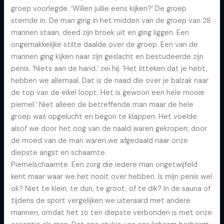
groep voorlegde. ‘Willen jullie eens kijken?’ De groep
stemde in. De man ging in het midden van de groep van 28
mannen staan, deed zijn broek uit en ging liggen. Een
ongemakkelijke stilte daalde over de groep. Een van de
mannen ging kijken naar zijn geslacht en bestudeerde zijn
penis. ‘Niets aan de hand.’ zei hij. ‘Het litteken dat je hebt,
hebben we allemaal. Dat is de naad die over je balzak naar
de top van de eikel loopt. Het is gewoon een hele mooie
piemel.’ Niet alleen de betreffende man maar de hele
groep was opgelucht en begon te klappen. Het voelde
alsof we door het oog van de naald waren gekropen; door
de moed van de man waren we afgedaald naar onze
diepste angst en schaamte.
Piemelschaamte. Een zorg die iedere man ongetwijfeld
kent maar waar we het nooit over hebben. Is mijn penis wel
ok? Niet te klein, te dun, te groot, of te dik? In de sauna of
tijdens de sport vergelijken we uiteraard met andere
mannen, omdat het zo ten diepste verbonden is met onze