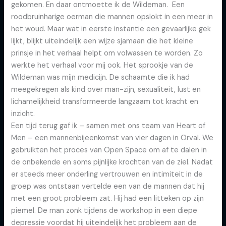
gekomen. En daar ontmoette ik de Wildeman. Een
roodbruinharige oerman die mannen opslokt in een meer in
het woud. Maar wat in eerste instantie een gevaarlijke gek
lijkt, blijkt uiteindelijk een wijze sjamaan die het kleine
prinsje in het verhaal helpt om volwassen te worden. Zo
werkte het verhaal voor mij ook. Het sprookje van de
Wildeman was mijn medicijn. De schaamte die ik had
meegekregen als kind over man-zijn, sexualiteit, lust en
lichamelijkheid transformeerde langzaam tot kracht en
inzicht.
Een tijd terug gaf ik – samen met ons team van Heart of
Men – een mannenbijeenkomst van vier dagen in Orval. We
gebruikten het proces van Open Space om af te dalen in
de onbekende en soms pijnlijke krochten van de ziel. Nadat
er steeds meer onderling vertrouwen en intimiteit in de
groep was ontstaan vertelde een van de mannen dat hij
met een groot probleem zat. Hij had een litteken op zijn
piemel. De man zonk tijdens de workshop in een diepe
depressie voordat hij uiteindelijk het probleem aan de