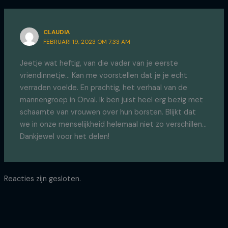
CLAUDIA
FEBRUARI 19, 2023 OM 7:33 AM
Jeetje wat heftig, van die vader van je eerste
vriendinnetje… Kan me voorstellen dat je je echt
verraden voelde. En prachtig, het verhaal van de
mannengroep in Orval. Ik ben juist heel erg bezig met
schaamte van vrouwen over hun borsten. Blijkt dat
we in onze menselijkheid helemaal niet zo verschillen…
Dankjewel voor het delen!
Reacties zijn gesloten.