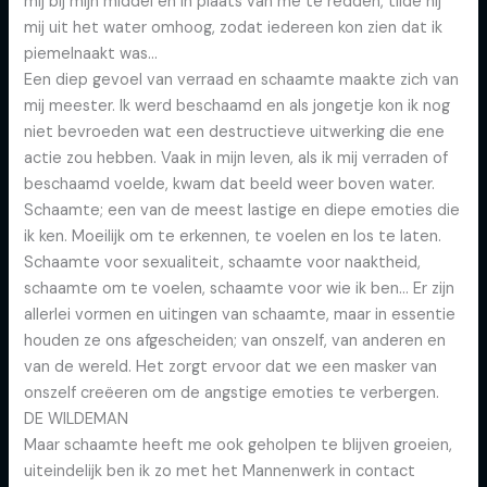
mij bij mijn middel en in plaats van me te redden, tilde hij
mij uit het water omhoog, zodat iedereen kon zien dat ik
piemelnaakt was…
Een diep gevoel van verraad en schaamte maakte zich van
mij meester. Ik werd beschaamd en als jongetje kon ik nog
niet bevroeden wat een destructieve uitwerking die ene
actie zou hebben. Vaak in mijn leven, als ik mij verraden of
beschaamd voelde, kwam dat beeld weer boven water.
Schaamte; een van de meest lastige en diepe emoties die
ik ken. Moeilijk om te erkennen, te voelen en los te laten.
Schaamte voor sexualiteit, schaamte voor naaktheid,
schaamte om te voelen, schaamte voor wie ik ben… Er zijn
allerlei vormen en uitingen van schaamte, maar in essentie
houden ze ons afgescheiden; van onszelf, van anderen en
van de wereld. Het zorgt ervoor dat we een masker van
onszelf creëeren om de angstige emoties te verbergen.
DE WILDEMAN
Maar schaamte heeft me ook geholpen te blijven groeien,
uiteindelijk ben ik zo met het Mannenwerk in contact