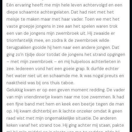
Eén ervaring heeft me mijn hele leven achtervolgd en een
diepe schaamte achtergelaten. Dat had niet met het
meisje te maken maar met haar vader. Toen we met het
vaste groepje jongens in zee aan het spelen waren trok
een van de jongens mijn zwembroek uit. Hij zwaaide er
triomfantelijk mee, en zodra ik de zwembroek wilde
terugpakken gooide hij hem naar een andere jongen. Dat
ging zo’n tijdje door totdat de jongens het strand opgingen
– met mijn zwembroek – en mij hulpeloos achterlieten in
zee. Iedereen vond het een goeie grap. Ik durfde echter
het water niet uit en schaamde me. Ik was nogal preuts en
naaktheid was bij ons thuis taboe.
Gelukkig kwam er op een geven moment redding. De vader
van mijn vriendinnetje kwam naar me toe zwemmen. Ik had
een fijne band met hem en keek een beetje tegen de man
op. Hij kwam dichterbij en ik lachte onzeker omdat ik geen
raad wist met mijn ongemakkelijke situatie. De anderen
keken vanaf het strand toe. Hij ging achter mij staan, pakte